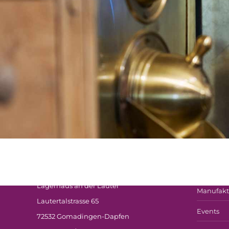
Verwaltung
Cafés
Lagerhaus an der Lauter
Manufakt
Lautertalstrasse 65
Events
72532 Gomadingen-Dapfen