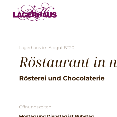
Lagerhaus im Albgut BT20
Röstaurant in 
Rösterei und Chocolaterie
Öffnungszeiten
Montag und Dienstag ist Ruhetag