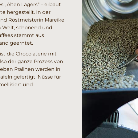
„Alten Lagers“ – erbaut
e hergestellt. In der
und Röstmeisterin Mareike
n Welt, schonend und
affees stammt aus
and geerntet.
st die Chocolaterie mit
lso der ganze Prozess von
Neben Pralinen werden in
feln gefertigt, Nüsse für
ellisiert und