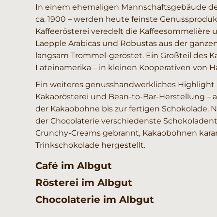
In einem ehemaligen Mannschaftsgebäude des 
ca. 1900 – werden heute feinste Genussprodukt
Kaffeerösterei veredelt die Kaffeesommelière 
Laepple Arabicas und Robustas aus der ganze
langsam Trommel-geröstet. Ein Großteil des K
Lateinamerika – in kleinen Kooperativen von H
Ein weiteres genusshandwerkliches Highlight i
Kakaorösterei und Bean-to-Bar-Herstellung – a
der Kakaobohne bis zur fertigen Schokolade. 
der Chocolaterie verschiedenste Schokoladenta
Crunchy-Creams gebrannt, Kakaobohnen karam
Trinkschokolade hergestellt.
Café im Albgut
Rösterei im Albgut
Chocolaterie im Albgut